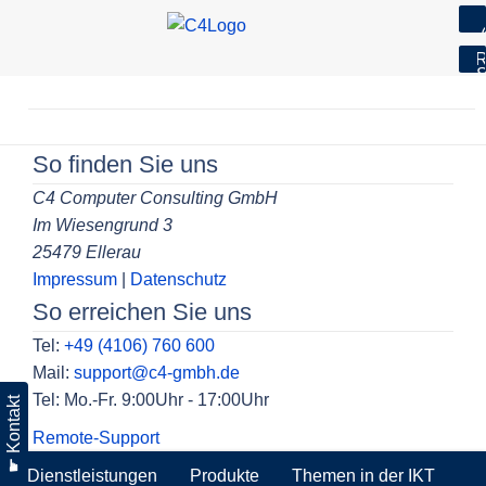
7
R
S
Skip
to
Beitragsnavigation
content
So finden Sie uns
C4 Computer Consulting GmbH
Im Wiesengrund 3
25479 Ellerau
Impressum
|
Datenschutz
So erreichen Sie uns
Tel:
+49 (4106) 760 600
Mail:
support@c4-gmbh.de
Tel: Mo.-Fr. 9:00Uhr - 17:00Uhr
☛ Kontakt
Remote-Support
Dienstleistungen
Produkte
Themen in der IKT