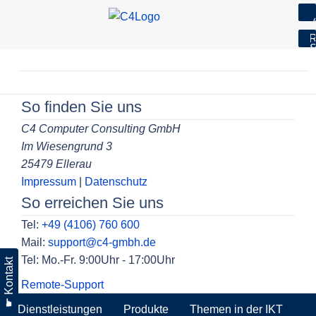
7
R
S
Skip
to
Beitragsnavigation
content
So finden Sie uns
C4 Computer Consulting GmbH
Im Wiesengrund 3
25479 Ellerau
Impressum
|
Datenschutz
So erreichen Sie uns
Tel:
+49 (4106) 760 600
Mail:
support@c4-gmbh.de
Tel: Mo.-Fr. 9:00Uhr - 17:00Uhr
☛ Kontakt
Remote-Support
Dienstleistungen
Produkte
Themen in der IKT