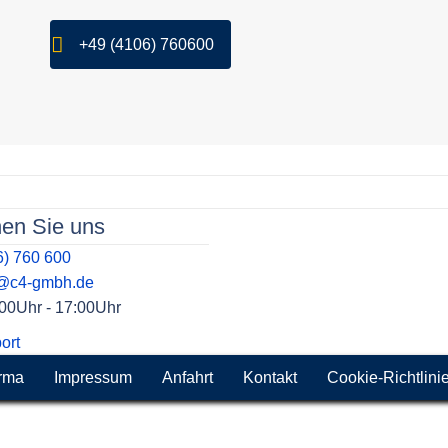
+49 (4106) 760600
hen Sie uns
6) 760 600
t@c4-gmbh.de
9:00Uhr - 17:00Uhr
ort
rma
Impressum
Anfahrt
Kontakt
Cookie-Richtlini