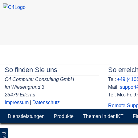
Skip
to
Beitragsnavigation
content
So finden Sie uns
So erreic
C4 Computer Consulting GmbH
Tel:
+49 (410
Im Wiesengrund 3
Mail:
suppor
25479 Ellerau
Tel: Mo.-Fr. 
Impressum
|
Datenschutz
Remote-Supp
Dienstleistungen
Produkte
Themen in der IKT
Fi