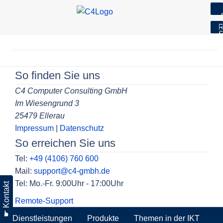
7
R
S
Skip
to
Beitragsnavigation
content
So finden Sie uns
C4 Computer Consulting GmbH
Im Wiesengrund 3
25479 Ellerau
Impressum
|
Datenschutz
So erreichen Sie uns
Tel:
+49 (4106) 760 600
Mail:
support@c4-gmbh.de
Tel: Mo.-Fr. 9:00Uhr - 17:00Uhr
☛ Kontakt
Remote-Support
Dienstleistungen
Produkte
Themen in der IKT