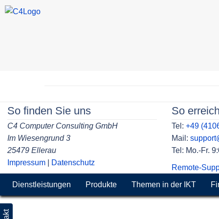
Skip
to
Beitragsnavigation
content
So finden Sie uns
So erreic
C4 Computer Consulting GmbH
Tel:
+49 (410
Im Wiesengrund 3
Mail:
suppor
25479 Ellerau
Tel: Mo.-Fr. 
Impressum
|
Datenschutz
Remote-Supp
Dienstleistungen
Produkte
Themen in der IKT
Fi