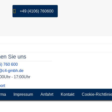
+49 (4106) 760600
hen Sie uns
6) 760 600
t@c4-gmbh.de
9:00Uhr - 17:00Uhr
ort
rma
Impressum
Anfahrt
Kontakt
Cookie-Richtlini