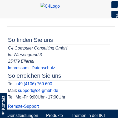
7
R
S
Skip
to
Beitragsnavigation
content
So finden Sie uns
C4 Computer Consulting GmbH
Im Wiesengrund 3
25479 Ellerau
Impressum
|
Datenschutz
So erreichen Sie uns
Tel:
+49 (4106) 760 600
Mail:
support@c4-gmbh.de
Tel: Mo.-Fr. 9:00Uhr - 17:00Uhr
☛ Kontakt
Remote-Support
Dienstleistungen
Produkte
Themen in der IKT