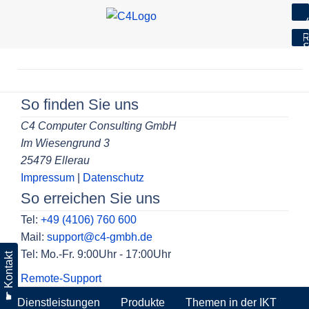
7
R
S
Skip
to
Beitragsnavigation
content
So finden Sie uns
C4 Computer Consulting GmbH
Im Wiesengrund 3
25479 Ellerau
Impressum
|
Datenschutz
So erreichen Sie uns
Tel:
+49 (4106) 760 600
Mail:
support@c4-gmbh.de
Tel: Mo.-Fr. 9:00Uhr - 17:00Uhr
☛ Kontakt
Remote-Support
Dienstleistungen
Produkte
Themen in der IKT