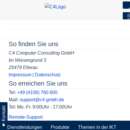
7
R
S
Skip
to
Beitragsnavigation
content
So finden Sie uns
C4 Computer Consulting GmbH
Im Wiesengrund 3
25479 Ellerau
Impressum
|
Datenschutz
So erreichen Sie uns
Tel:
+49 (4106) 760 600
Mail:
support@c4-gmbh.de
Tel: Mo.-Fr. 9:00Uhr - 17:00Uhr
☛ Kontakt
Remote-Support
Dienstleistungen
Produkte
Themen in der IKT