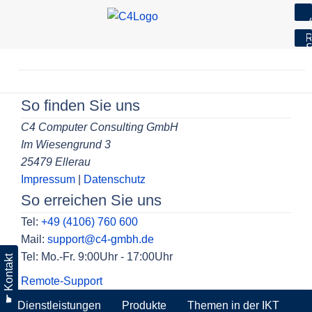
7
R
S
Skip
to
Beitragsnavigation
content
So finden Sie uns
C4 Computer Consulting GmbH
Im Wiesengrund 3
25479 Ellerau
Impressum
|
Datenschutz
So erreichen Sie uns
Tel:
+49 (4106) 760 600
Mail:
support@c4-gmbh.de
Tel: Mo.-Fr. 9:00Uhr - 17:00Uhr
☛ Kontakt
Remote-Support
Dienstleistungen
Produkte
Themen in der IKT