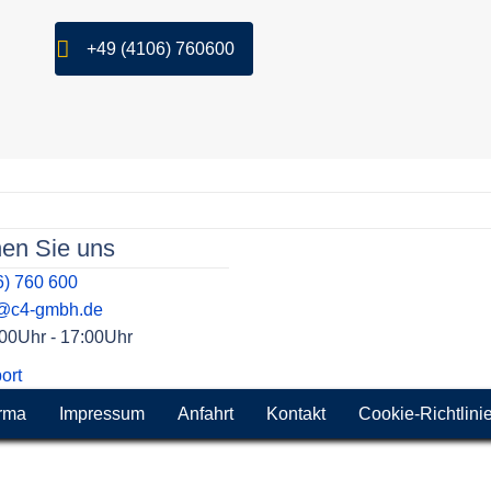
+49 (4106) 760600
hen Sie uns
6) 760 600
t@c4-gmbh.de
9:00Uhr - 17:00Uhr
ort
rma
Impressum
Anfahrt
Kontakt
Cookie-Richtlini