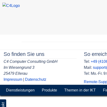
Skip
to
Beitragsnavigation
content
So finden Sie uns
So erreic
C4 Computer Consulting GmbH
Tel:
+49 (410
Im Wiesengrund 3
Mail:
suppor
25479 Ellerau
Tel: Mo.-Fr. 
Impressum
|
Datenschutz
Remote-Supp
Dienstleistungen
Produkte
Themen in der IKT
Fi