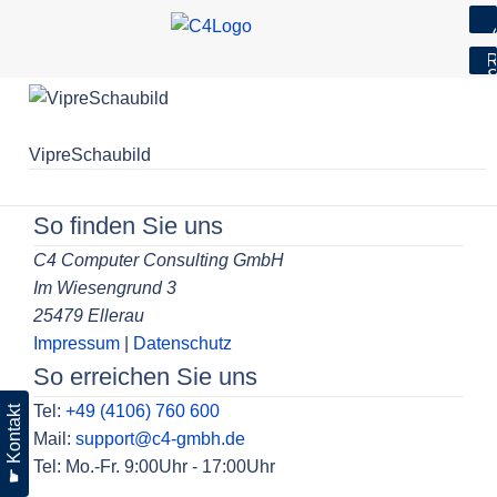
7
R
S
Skip
to
content
VipreSchaubild
Beitragsnavigation
So finden Sie uns
C4 Computer Consulting GmbH
Im Wiesengrund 3
25479 Ellerau
Impressum
|
Datenschutz
So erreichen Sie uns
Tel:
+49 (4106) 760 600
☛ Kontakt
Mail:
support@c4-gmbh.de
Tel: Mo.-Fr. 9:00Uhr - 17:00Uhr