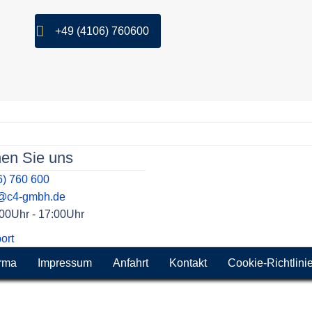
+49 (4106) 760600
hen Sie uns
6) 760 600
t@c4-gmbh.de
9:00Uhr - 17:00Uhr
ort
rma
Impressum
Anfahrt
Kontakt
Cookie-Richtlini