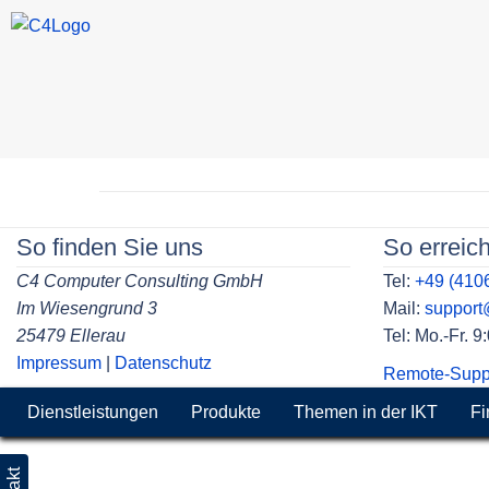
Skip
to
Beitragsnavigation
content
So finden Sie uns
So erreic
C4 Computer Consulting GmbH
Tel:
+49 (410
Im Wiesengrund 3
Mail:
suppor
25479 Ellerau
Tel: Mo.-Fr. 
Impressum
|
Datenschutz
Remote-Supp
Dienstleistungen
Produkte
Themen in der IKT
Fi