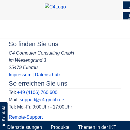
7
R
S
Skip
to
Beitragsnavigation
content
So finden Sie uns
C4 Computer Consulting GmbH
Im Wiesengrund 3
25479 Ellerau
Impressum
|
Datenschutz
So erreichen Sie uns
Tel:
+49 (4106) 760 600
Mail:
support@c4-gmbh.de
Tel: Mo.-Fr. 9:00Uhr - 17:00Uhr
☛ Kontakt
Remote-Support
Dienstleistungen
Produkte
Themen in der IKT