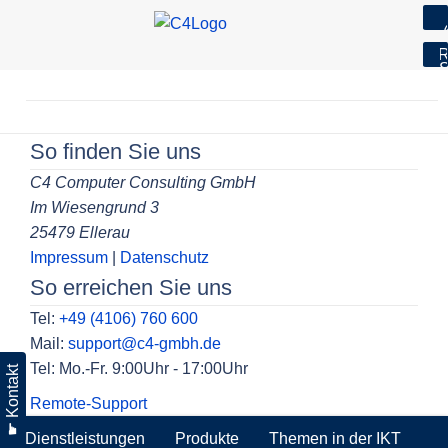
7
R
S
Skip
to
Beitragsnavigation
content
So finden Sie uns
C4 Computer Consulting GmbH
Im Wiesengrund 3
25479 Ellerau
Impressum
|
Datenschutz
So erreichen Sie uns
Tel:
+49 (4106) 760 600
Mail:
support@c4-gmbh.de
Tel: Mo.-Fr. 9:00Uhr - 17:00Uhr
☛ Kontakt
Remote-Support
Dienstleistungen
Produkte
Themen in der IKT