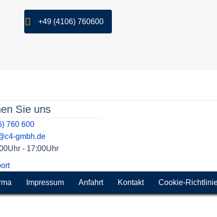
+49 (4106) 760600
hen Sie uns
6) 760 600
t@c4-gmbh.de
9:00Uhr - 17:00Uhr
ort
rma
Impressum
Anfahrt
Kontakt
Cookie-Richtlini