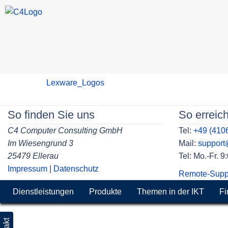
Skip
Lexware_Logos
to
content
So finden Sie uns
So erreic
C4 Computer Consulting GmbH
Tel:
+49 (410
Im Wiesengrund 3
Mail:
suppor
25479 Ellerau
Tel: Mo.-Fr. 
Impressum
|
Datenschutz
Remote-Supp
Dienstleistungen
Produkte
Themen in der IKT
Fi