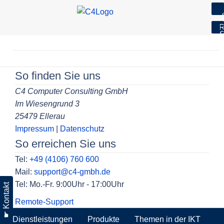
7
R
S
Skip
to
Beitragsnavigation
content
So finden Sie uns
C4 Computer Consulting GmbH
Im Wiesengrund 3
25479 Ellerau
Impressum
|
Datenschutz
So erreichen Sie uns
Tel:
+49 (4106) 760 600
Mail:
support@c4-gmbh.de
Tel: Mo.-Fr. 9:00Uhr - 17:00Uhr
☛ Kontakt
Remote-Support
Dienstleistungen
Produkte
Themen in der IKT