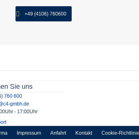
+49 (4106) 760600
hen Sie uns
6) 760 600
t@c4-gmbh.de
9:00Uhr - 17:00Uhr
ort
rma
Impressum
Anfahrt
Kontakt
Cookie-Richtlini