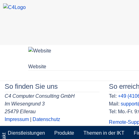
Skip
to
content
Website
Beitragsnavigation
So finden Sie uns
So erreic
C4 Computer Consulting GmbH
Tel:
+49 (410
Im Wiesengrund 3
Mail:
suppor
25479 Ellerau
Tel: Mo.-Fr. 
Impressum
|
Datenschutz
Remote-Supp
Dienstleistungen
Produkte
Themen in der IKT
Fi