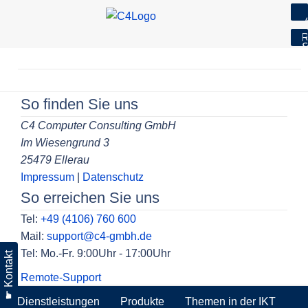
7
R
S
Skip
to
Beitragsnavigation
content
So finden Sie uns
C4 Computer Consulting GmbH
Im Wiesengrund 3
25479 Ellerau
Impressum
|
Datenschutz
So erreichen Sie uns
Tel:
+49 (4106) 760 600
Mail:
support@c4-gmbh.de
Tel: Mo.-Fr. 9:00Uhr - 17:00Uhr
☛ Kontakt
Remote-Support
Dienstleistungen
Produkte
Themen in der IKT