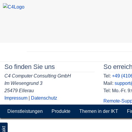
Skip
to
Beitragsnavigation
content
So finden Sie uns
So erreic
C4 Computer Consulting GmbH
Tel:
+49 (410
Im Wiesengrund 3
Mail:
suppor
25479 Ellerau
Tel: Mo.-Fr. 
Impressum
|
Datenschutz
Remote-Supp
Dienstleistungen
Produkte
Themen in der IKT
Fi