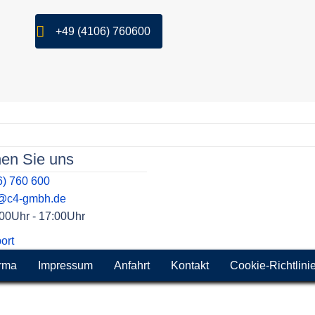
+49 (4106) 760600
hen Sie uns
6) 760 600
t@c4-gmbh.de
9:00Uhr - 17:00Uhr
ort
rma
Impressum
Anfahrt
Kontakt
Cookie-Richtlini