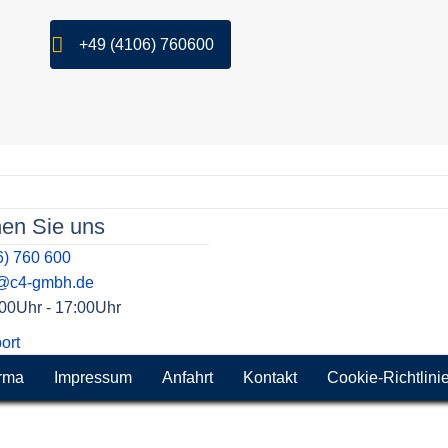
+49 (4106) 760600
hen Sie uns
6) 760 600
t@c4-gmbh.de
9:00Uhr - 17:00Uhr
ort
rma
Impressum
Anfahrt
Kontakt
Cookie-Richtlini