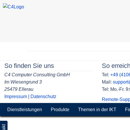
Skip
to
Beitragsnavigation
content
So finden Sie uns
So erreic
C4 Computer Consulting GmbH
Tel:
+49 (410
Im Wiesengrund 3
Mail:
suppor
25479 Ellerau
Tel: Mo.-Fr. 
Impressum
|
Datenschutz
Remote-Supp
Dienstleistungen
Produkte
Themen in der IKT
Fi