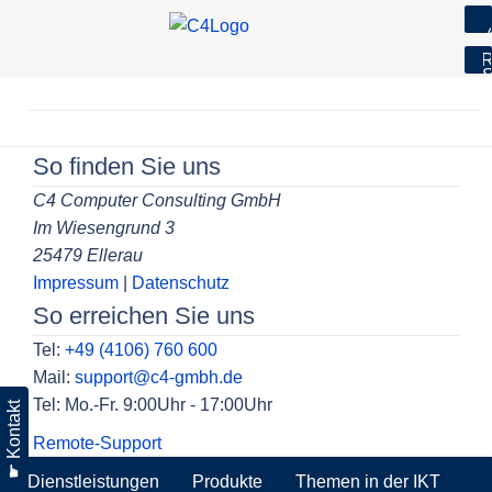
7
R
S
Skip
to
Beitragsnavigation
content
So finden Sie uns
C4 Computer Consulting GmbH
Im Wiesengrund 3
25479 Ellerau
Impressum
|
Datenschutz
So erreichen Sie uns
Tel:
+49 (4106) 760 600
Mail:
support@c4-gmbh.de
Tel: Mo.-Fr. 9:00Uhr - 17:00Uhr
☛ Kontakt
Remote-Support
Dienstleistungen
Produkte
Themen in der IKT