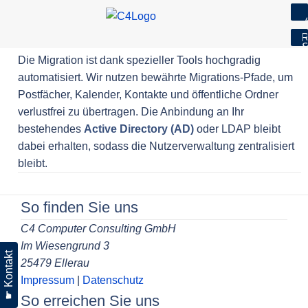
7
R
S
Skip
Die Migration ist dank spezieller Tools hochgradig
to
automatisiert. Wir nutzen bewährte Migrations-Pfade, um
content
Postfächer, Kalender, Kontakte und öffentliche Ordner
verlustfrei zu übertragen. Die Anbindung an Ihr
bestehendes
Active Directory (AD)
oder LDAP bleibt
dabei erhalten, sodass die Nutzerverwaltung zentralisiert
bleibt.
Beitragsnavigation
So finden Sie uns
C4 Computer Consulting GmbH
Im Wiesengrund 3
☛ Kontakt
25479 Ellerau
Impressum
|
Datenschutz
So erreichen Sie uns